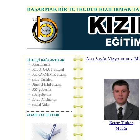
BAŞARMAK BİR TUTKUDUR KIZILIRMAK'TA
Ana Sayfa
Vizyonumuz
Mi
SİTE İÇİ BAĞLANTILAR
Başarılarımız
BULUTOKUL Sistemi
Bes KARNEMİZ Sistemi
Sınav Tarihleri
Öğrenci Bilgi Sistemi
ÖSS Şubemiz
SBS Şubemiz
Cevap Anahtarları
Sosyal Ağlar
....................................
ZİYARETÇİ DEFTERİ
Kerem Türköz
Müdür