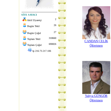
....................................
SİTE SAYACI
2
Aktif Ziyaretçi
26
Bugün Tekil
27
Bugün Çoğul
318660
Toplam Tekil
CANDAN ÇELİK
690826
Toplam Çoğul
Öğretmen
Ip 216.73.217.106
Yahya GÜNGÖR
Öğretmen